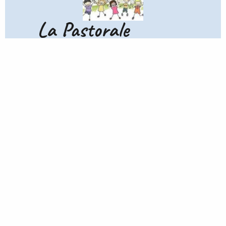
La Pastorale
En lien avec le projet éducatif de l’école et enraciné
dans les orientations de la congrégation Notre Dame,
nous cherchons à aider chaque personne, adulte
comme enfant à vivre et à bien vivre.
La pastorale prend sa source dans l’esprit des fondateurs de
la Congrégation Notre Dame, Alix Leclerc et Pierre Fourrier.
« L’on mènera de front éducation chrétienne et formation
humaine. Que les valeurs soient transmises dans la liberté
de la personne. »
Cette parole tisse ensemble tous ce qui fait la vie de
l’établissement tant au niveau pédagogique qu’éducatif.
Pour cela, chacun, à sa mesure est invité à s’engager quel
que soit son rôle et sa fonction pour aider chacun à grandir.
L’Annonce passe par des attitudes de bienveillance et
d’accueil à l’égard de chacun. Il s’agit d’une manière de vivre
l’éducation et l’enseignement dans un esprit de charité
évangélique.
Différentes propositions seront faites aux élèves dans le
respect des libertés et des consciences :
Plusieurs parcours possibles pour vivre une vie avec Jésus