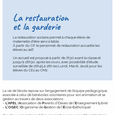
La restauration
et la garderie
La restauration scolaire permet à chaque élève de
maternelle d'être servi à table.
À partir du CP, le personnel de restauration accueille les
élèves au self.
Un accueil est proposé à partir de 7h30 avant la classe et
jusqu'à 18h30, après les cours, avec possibilité d'étude
surveillée de 16h45 à 18h les Lundi, Mardi, Jeudi pour les
élèves du CE1 au CM2.
La vie de l’école repose sur l’engagement de l’équipe pédagogique,
associée à celui de bénévoles volontaires pour son animation et sa
gestion au travers de deux associations :
–
L’APEL
(
A
ssociation de
P
arents d’Élèves de l’
E
nseignement
L
ibre)
–
L’OGEC
(
O
rganisme de
G
estion de l’
É
cole
C
atholique)